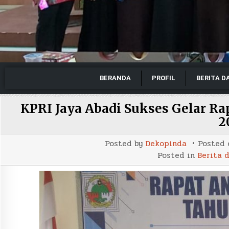
BERANDA
PROFIL
BERITA D
KPRI Jaya Abadi Sukses Gelar 
2
Posted by
Dekopinda
Posted
Posted in
Berita 