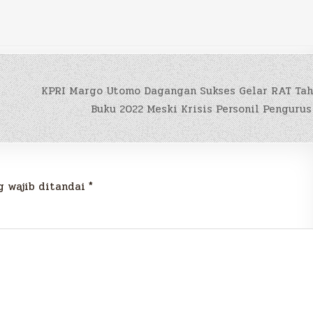
KPRI Margo Utomo Dagangan Sukses Gelar RAT Ta
Buku 2022 Meski Krisis Personil Penguru
g wajib ditandai
*