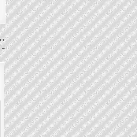
hun
s →