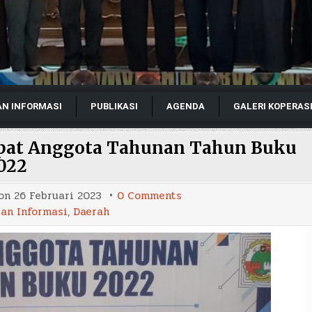
AN INFORMASI
PUBLIKASI
AGENDA
GALERI KOPERAS
Rapat Anggota Tahunan Tahun Buku
022
on
 on
26 Februari 2023
0 Comments
KPRI
dan Informasi
,
Daerah
Jaya
Abadi
Sukses
Gelar
Rapat
Anggota
Tahunan
Tahun
Buku
2022