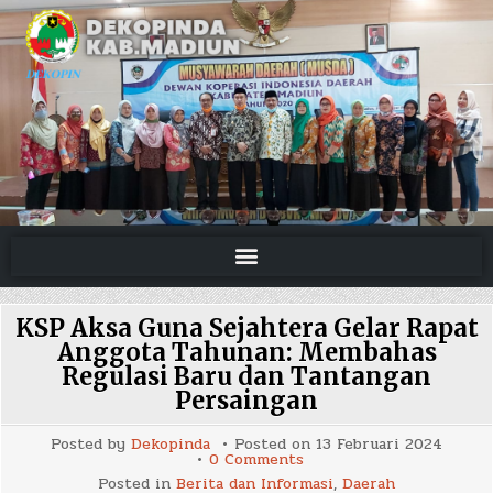
KSP Aksa Guna Sejahtera Gelar Rapat
Anggota Tahunan: Membahas
Regulasi Baru dan Tantangan
Persaingan
Posted by
Dekopinda
Posted on
13 Februari 2024
on
0 Comments
KSP
Posted in
Berita dan Informasi
,
Daerah
Aksa