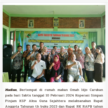
Guna
Sejahtera
Gelar
Rapat
Anggota
Tahunan:
Membahas
Regulasi
Baru
dan
Tantangan
Persaingan
Madiun
, Bertempat di rumah makan Omah Idjo Caruban
pada hari Sabtu tanggal 10 Pebruari 2024 Koperasi Simpan
Pinjam KSP Aksa Guna Sejahtera melaksanakan Rapat
Anggota Tahunan th buku 2023 dan Rapat RK RAPB tahun